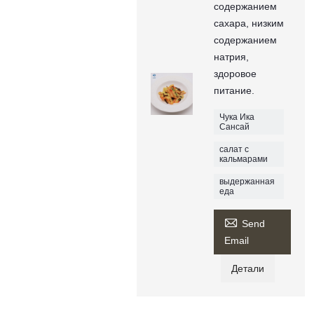
содержанием
сахара, низким
содержанием
натрия,
здоровое
питание.
Чука Ика
Сансай
салат с
кальмарами
выдержанная
еда

Send
Email
Детали