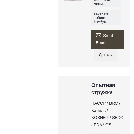
менма
вареные
побеги
бамбука

Send
Email
Детали
Опытная
стружка
НАССР / BRC /
Халяль /
KOSHER / SEDX
/ FDA / QS