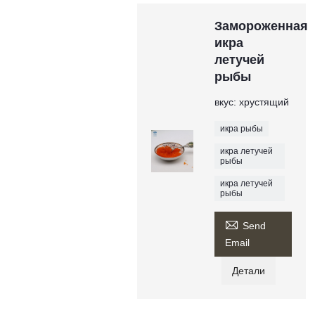
Замороженная
икра
летучей
рыбы
вкус: хрустящий
икра рыбы
икра летучей
рыбы
икра летучей
рыбы

Send
Email
Детали