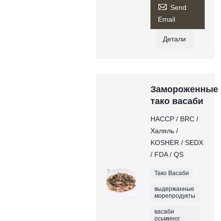

Send
Email
Детали
Замороженные
тако васаби
НАССР / BRC /
Халяль /
KOSHER / SEDX
/ FDA / QS
Тако Васаби
выдержанные
морепродукты
васаби
осьминог