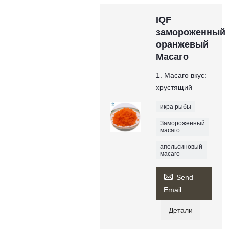
IQF
замороженный
оранжевый
Масаго
1. Масаго вкус:
хрустящий
икра рыбы
Замороженный
масаго
апельсиновый
масаго

Send
Email
Детали