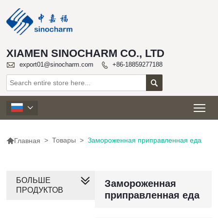
XIAMEN SINOCHARM CO., LTD

export01@sinocharm.com
+86-18859277188


Tog


>
Товары
>
Замороженная приправленная еда
Главная
БОЛЬШЕ
Замороженная
ПРОДУКТОВ
приправленная еда