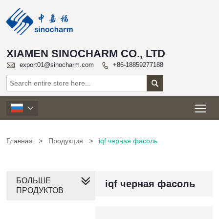
XIAMEN SINOCHARM CO., LTD

export01@sinocharm.com
+86-18859277188


Tog

Главная
>
Продукция
>
iqf черная фасоль
БОЛЬШЕ
iqf черная фасоль
ПРОДУКТОВ