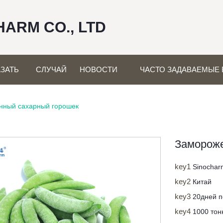
HARM CO., LTD
ЗАТЬ
СЛУЧАЙ
НОВОСТИ
ЧАСТО ЗАДАВАЕМЫЕ
нный сахарный горошек
Замороже
key1
Sinochar
key2
Китай
key3
20дней п
key4
1000 тон