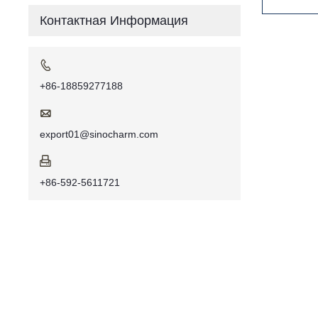
Контактная Информация

+86-18859277188

export01@sinocharm.com

+86-592-5611721