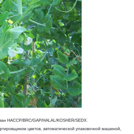
ирован HACCP/BRC/GAP/HALAL/KOSHER/SEDX.
тировщиком цветов, автоматической упаковочной машиной,