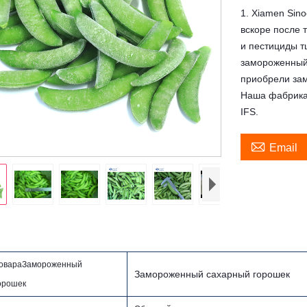
1. Xiamen Sin
вскоре после 
и пестициды т
замороженный 
приобрели за
Наша фабрика 
IFS.

Email
товараЗамороженный
Замороженный сахарный горошек
орошек