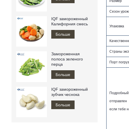
Размер
Сезон урож
IQF замороженный
Калифорния смесь
Упаковка
Больше
Качествен
Страны экс
Замороженная
полоса зеленого
Порт погру
перца
Больше
IQF замороженный
Подробный 
зубчик чеснока
отправлен
Больше
если тебе 