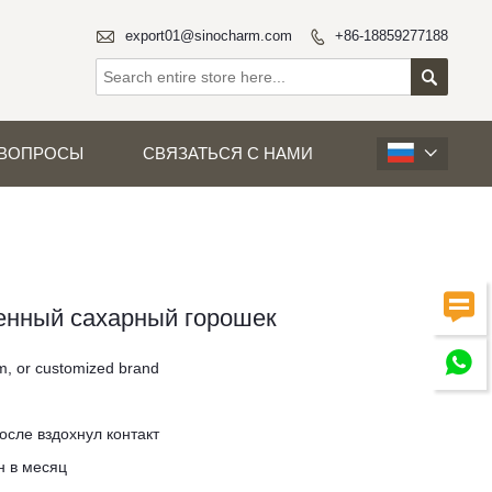

export01@sinocharm.com
+86-18859277188


 ВОПРОСЫ
СВЯЗАТЬСЯ С НАМИ


нный сахарный горошек

m, or customized brand
осле вздохнул контакт
н в месяц