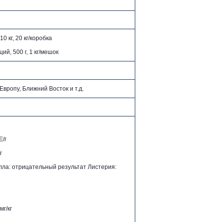
0 кг, 20 кг/коробка
ций, 500 г, 1 кг/мешок
Европу, Ближний Восток и т.д.
Е/г
/г
ла: отрицательный результат Листерия:
мг/кг