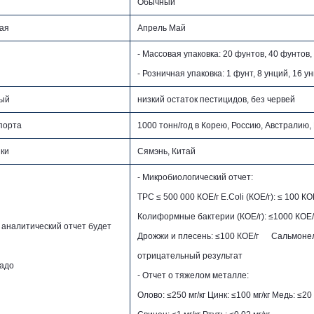
Обычный
ая
Апрель Май
- Массовая упаковка: 20 фунтов, 40 фунтов, 1
- Розничная упаковка: 1 фунт, 8 унций, 16 ун
ный
низкий остаток пестицидов, без червей
порта
1000 тонн/год в Корею, Россию, Австралию, 
зки
Сямэнь, Китай
- Микробиологический отчет:
TPC ≤ 500 000 КОЕ/г E.Coli (КОЕ/г): ≤ 100 КО
Колиформные бактерии (КОЕ/г): ≤1000 КОЕ
аналитический отчет будет
Дрожжи и плесень: ≤100 КОЕ/г
Сальмонел
отрицательный результат
надо
- Отчет о тяжелом металле:
Олово: ≤250 мг/кг Цинк: ≤100 мг/кг Медь: ≤20 